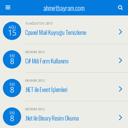
ahmetbayram.com
15 AĞUSTOS 2013
AĞU
15
Cpanel Mail Kuyruğu Temizleme
08 EKIM 2012
EKI
8
C# Mdi Form Kullanımı
08 EKIM 2012
EKI
8
.NET ile Event İşlemleri
08 EKIM 2012
EKI
8
.Net ile Binary Resim Okuma